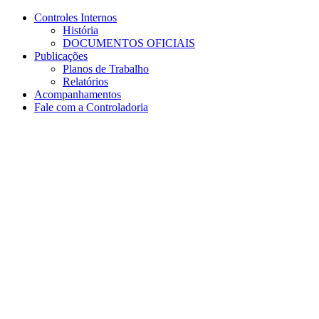
Conteúdo principal
Menu principal
Rodapé
Controles Internos
História
DOCUMENTOS OFICIAIS
Publicações
Planos de Trabalho
Relatórios
Acompanhamentos
Fale com a Controladoria
Aumentar fonte
Diminuir fonte