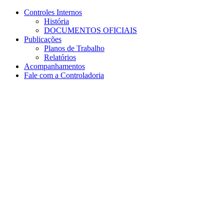
Conteúdo principal
Menu principal
Rodapé
Controles Internos
História
DOCUMENTOS OFICIAIS
Publicações
Planos de Trabalho
Relatórios
Acompanhamentos
Fale com a Controladoria
Aumentar fonte
Diminuir fonte