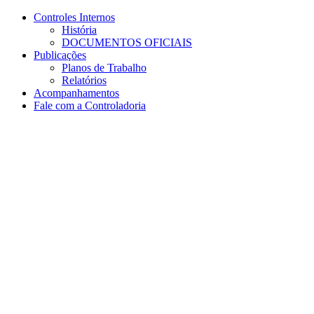
Conteúdo principal
Menu principal
Rodapé
Controles Internos
História
DOCUMENTOS OFICIAIS
Publicações
Planos de Trabalho
Relatórios
Acompanhamentos
Fale com a Controladoria
Aumentar fonte
Diminuir fonte