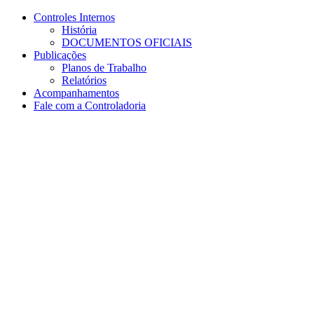
Conteúdo principal
Menu principal
Rodapé
Controles Internos
História
DOCUMENTOS OFICIAIS
Publicações
Planos de Trabalho
Relatórios
Acompanhamentos
Fale com a Controladoria
Aumentar fonte
Diminuir fonte